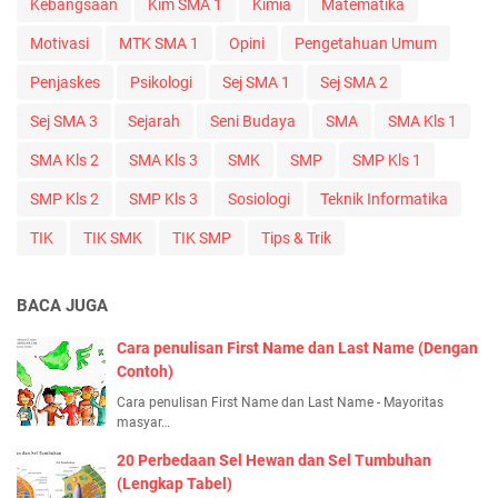
Kebangsaan
Kim SMA 1
Kimia
Matematika
Motivasi
MTK SMA 1
Opini
Pengetahuan Umum
Penjaskes
Psikologi
Sej SMA 1
Sej SMA 2
Sej SMA 3
Sejarah
Seni Budaya
SMA
SMA Kls 1
SMA Kls 2
SMA Kls 3
SMK
SMP
SMP Kls 1
SMP Kls 2
SMP Kls 3
Sosiologi
Teknik Informatika
TIK
TIK SMK
TIK SMP
Tips & Trik
BACA JUGA
Cara penulisan First Name dan Last Name (Dengan
Contoh)
Cara penulisan First Name dan Last Name - Mayoritas
masyar…
20 Perbedaan Sel Hewan dan Sel Tumbuhan
(Lengkap Tabel)