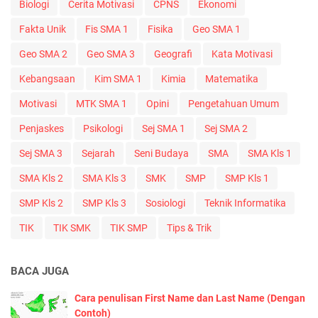
Biologi
Cerita Motivasi
CPNS
Ekonomi
Fakta Unik
Fis SMA 1
Fisika
Geo SMA 1
Geo SMA 2
Geo SMA 3
Geografi
Kata Motivasi
Kebangsaan
Kim SMA 1
Kimia
Matematika
Motivasi
MTK SMA 1
Opini
Pengetahuan Umum
Penjaskes
Psikologi
Sej SMA 1
Sej SMA 2
Sej SMA 3
Sejarah
Seni Budaya
SMA
SMA Kls 1
SMA Kls 2
SMA Kls 3
SMK
SMP
SMP Kls 1
SMP Kls 2
SMP Kls 3
Sosiologi
Teknik Informatika
TIK
TIK SMK
TIK SMP
Tips & Trik
BACA JUGA
Cara penulisan First Name dan Last Name (Dengan
Contoh)