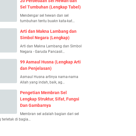
20 Perbedaan Sel Hewan dan
Sel Tumbuhan (Lengkap Tabel)
Mendengar sel hewan dan sel
tumbuhan tentu buakn kata-kat…
Arti dan Makna Lambang dan
Simbol Negara (Lengkap)
Arti dan Makna Lambang dan Simbol
Negara - Garuda Pancasil…
99 Asmaul Husna (Lengkap Arti
dan Penjelasan)
Asmaul Husna artinya nama-nama
Allah yang indah, baik, ag…
Pengetian Membran Sel
Lengkap Struktur, Sifat, Fungsi
Dan Gambarnya
Membran sel adalah bagian dari sel
 terletak di bagia…