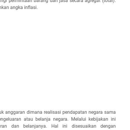
gi permintaan barang dan jasa secara agregat (total).
kan angka inflasi.
uk anggaran dimana realisasi pendapatan negara sama
ngeluaran atau belanja negara. Melalui kebijakan ini
aran dan belanjanya. Hal ini disesuaikan dengan