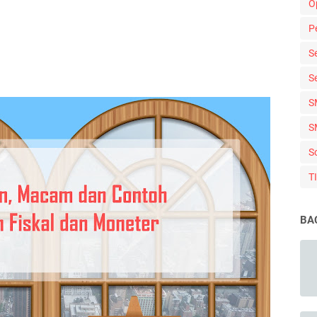
O
P
S
S
S
S
S
T
BA