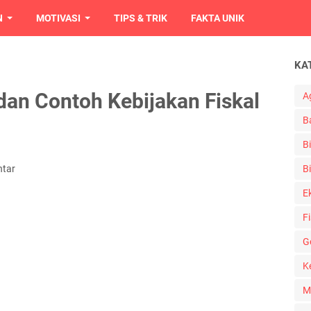
N
MOTIVASI
TIPS & TRIK
FAKTA UNIK
KA
an Contoh Kebijakan Fiskal
A
B
B
ntar
Bi
E
Fi
G
K
M