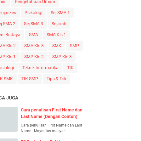
pini
Pengetahuan Umum
enjaskes
Psikologi
Sej SMA 1
ej SMA 2
Sej SMA 3
Sejarah
eni Budaya
SMA
SMA Kls 1
MA Kls 2
SMA Kls 3
SMK
SMP
MP Kls 1
SMP Kls 2
SMP Kls 3
osiologi
Teknik Informatika
TIK
IK SMK
TIK SMP
Tips & Trik
CA JUGA
Cara penulisan First Name dan
Last Name (Dengan Contoh)
Cara penulisan First Name dan Last
Name - Mayoritas masyar…