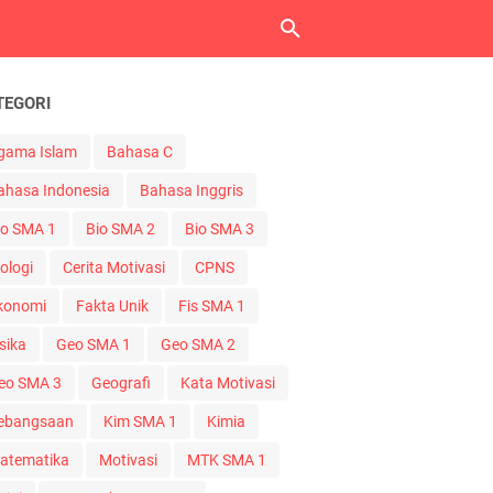
TEGORI
gama Islam
Bahasa C
ahasa Indonesia
Bahasa Inggris
io SMA 1
Bio SMA 2
Bio SMA 3
ologi
Cerita Motivasi
CPNS
konomi
Fakta Unik
Fis SMA 1
sika
Geo SMA 1
Geo SMA 2
eo SMA 3
Geografi
Kata Motivasi
ebangsaan
Kim SMA 1
Kimia
atematika
Motivasi
MTK SMA 1