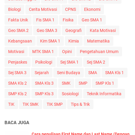
Biologi
Cerita Motivasi
CPNS
Ekonomi
Fakta Unik
Fis SMA 1
Fisika
Geo SMA 1
Geo SMA 2
Geo SMA 3
Geografi
Kata Motivasi
Kebangsaan
Kim SMA 1
Kimia
Matematika
Motivasi
MTK SMA 1
Opini
Pengetahuan Umum
Penjaskes
Psikologi
Sej SMA 1
Sej SMA 2
Sej SMA 3
Sejarah
Seni Budaya
SMA
SMA Kls 1
SMA Kls 2
SMA Kls 3
SMK
SMP
SMP Kls 1
SMP Kls 2
SMP Kls 3
Sosiologi
Teknik Informatika
TIK
TIK SMK
TIK SMP
Tips & Trik
BACA JUGA
Cara penulisan First Name dan Last Name (Dengan