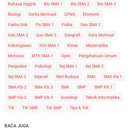
Bahasa Inggris
Bio SMA 1
Bio SMA 2
Bio SMA 3
Biologi
Cerita Motivasi
CPNS
Ekonomi
Fakta Unik
Fis SMA 1
Fisika
Geo SMA 1
Geo SMA 2
Geo SMA 3
Geografi
Kata Motivasi
Kebangsaan
Kim SMA 1
Kimia
Matematika
Motivasi
MTK SMA 1
Opini
Pengetahuan Umum
Penjaskes
Psikologi
Sej SMA 1
Sej SMA 2
Sej SMA 3
Sejarah
Seni Budaya
SMA
SMA Kls 1
SMA Kls 2
SMA Kls 3
SMK
SMP
SMP Kls 1
SMP Kls 2
SMP Kls 3
Sosiologi
Teknik Informatika
TIK
TIK SMK
TIK SMP
Tips & Trik
BACA JUGA