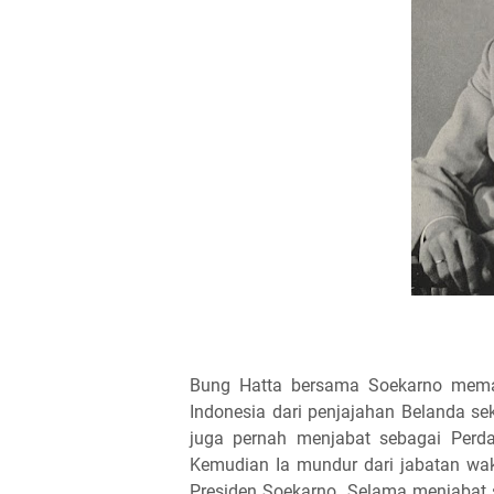
Bung Hatta bersama Soekarno mema
Indonesia dari penjajahan Belanda s
juga pernah menjabat sebagai Perdan
Kemudian Ia mundur dari jabatan wak
Presiden Soekarno. Selama menjabat s