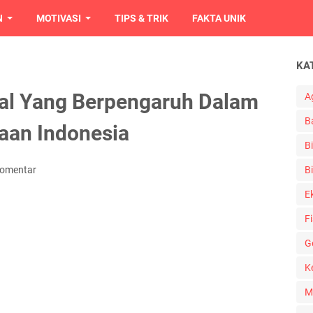
N
MOTIVASI
TIPS & TRIK
FAKTA UNIK
KA
al Yang Berpengaruh Dalam
A
B
aan Indonesia
B
Komentar
Bi
E
Fi
G
K
M