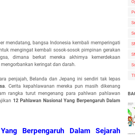
O
P
S
S
er mendatang, bangsa Indonesia kembali memperingati
S
ntuk mengingat kembali sosok-sosok pimpinan gerakan
S
gsa, dimana berkat mereka akhirnya kemerdekaan
s mengorbankan keringat dan darah.
S
T
ra penjajah, Belanda dan Jepang ini sendiri tak lepas
sa
. Cerita kepahlawanan mereka pun masih dikenang
alam rangka turut mengenang para pahlwan pahlawan
BA
ajikan
12 Pahlawan Nasional Yang Berpengaruh Dalam
 Yang Berpengaruh Dalam Sejarah