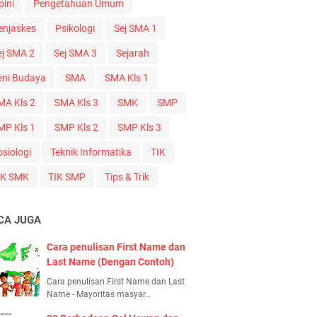
pini
Pengetahuan Umum
enjaskes
Psikologi
Sej SMA 1
ej SMA 2
Sej SMA 3
Sejarah
eni Budaya
SMA
SMA Kls 1
MA Kls 2
SMA Kls 3
SMK
SMP
MP Kls 1
SMP Kls 2
SMP Kls 3
osiologi
Teknik Informatika
TIK
IK SMK
TIK SMP
Tips & Trik
CA JUGA
Cara penulisan First Name dan
Last Name (Dengan Contoh)
Cara penulisan First Name dan Last
Name - Mayoritas masyar…