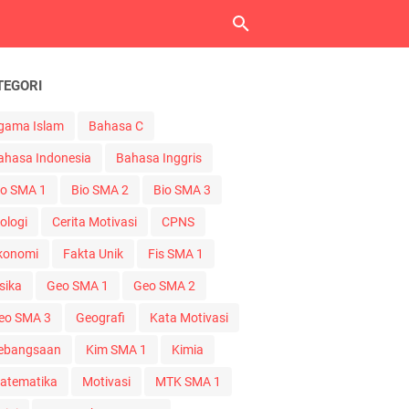
TEGORI
gama Islam
Bahasa C
ahasa Indonesia
Bahasa Inggris
io SMA 1
Bio SMA 2
Bio SMA 3
ologi
Cerita Motivasi
CPNS
konomi
Fakta Unik
Fis SMA 1
sika
Geo SMA 1
Geo SMA 2
eo SMA 3
Geografi
Kata Motivasi
ebangsaan
Kim SMA 1
Kimia
atematika
Motivasi
MTK SMA 1