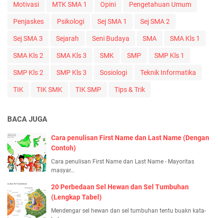
Motivasi
MTK SMA 1
Opini
Pengetahuan Umum
Penjaskes
Psikologi
Sej SMA 1
Sej SMA 2
Sej SMA 3
Sejarah
Seni Budaya
SMA
SMA Kls 1
SMA Kls 2
SMA Kls 3
SMK
SMP
SMP Kls 1
SMP Kls 2
SMP Kls 3
Sosiologi
Teknik Informatika
TIK
TIK SMK
TIK SMP
Tips & Trik
BACA JUGA
Cara penulisan First Name dan Last Name (Dengan
Contoh)
Cara penulisan First Name dan Last Name - Mayoritas
masyar…
20 Perbedaan Sel Hewan dan Sel Tumbuhan
(Lengkap Tabel)
Mendengar sel hewan dan sel tumbuhan tentu buakn kata-