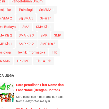
pini
Pengetahuan Umum
enjaskes
Psikologi
Sej SMA 1
ej SMA 2
Sej SMA 3
Sejarah
eni Budaya
SMA
SMA Kls 1
MA Kls 2
SMA Kls 3
SMK
SMP
MP Kls 1
SMP Kls 2
SMP Kls 3
osiologi
Teknik Informatika
TIK
IK SMK
TIK SMP
Tips & Trik
CA JUGA
Cara penulisan First Name dan
Last Name (Dengan Contoh)
Cara penulisan First Name dan Last
Name - Mayoritas masyar…