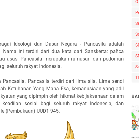
O
P
S
S
agai Ideologi dan Dasar Negara - Pancasila adalah
S
. Nama ini terdiri dari dua kata dari Sanskerta: pañca
S
ip atau asas. Pancasila merupakan rumusan dan pedoman
i seluruh rakyat Indonesia.
S
T
Pancasila. Pancasila terdiri dari lima sila. Lima sendi
alah Ketuhanan Yang Maha Esa, kemanusiaan yang adil
rakyatan yang dipimpin oleh hikmat kebijaksanaan dalam
BA
keadilan sosial bagi seluruh rakyat Indonesia, dan
ule (Pembukaan) UUD1 945.