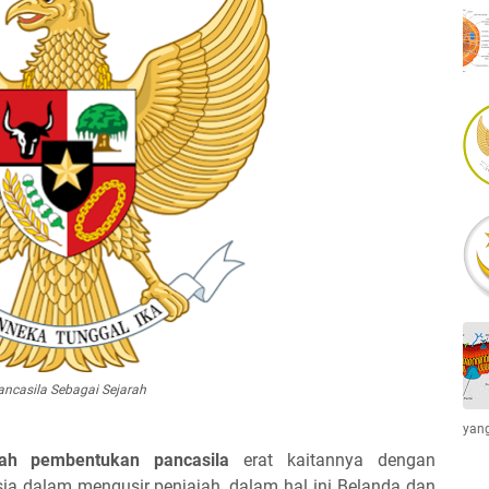
ancasila Sebagai Sejarah
yang
rah pembentukan pancasila
erat kaitannya dengan
ia dalam mengusir penjajah, dalam hal ini Belanda dan