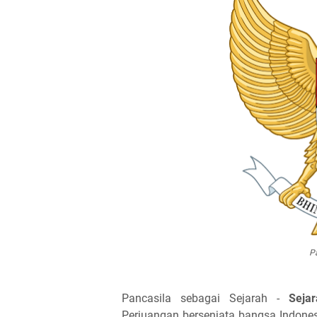
P
Pancasila sebagai Sejarah -
Seja
Perjuangan bersenjata bangsa Indones