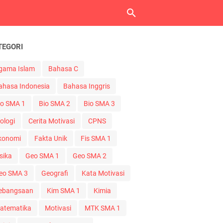
TEGORI
gama Islam
Bahasa C
ahasa Indonesia
Bahasa Inggris
io SMA 1
Bio SMA 2
Bio SMA 3
ologi
Cerita Motivasi
CPNS
konomi
Fakta Unik
Fis SMA 1
sika
Geo SMA 1
Geo SMA 2
eo SMA 3
Geografi
Kata Motivasi
ebangsaan
Kim SMA 1
Kimia
atematika
Motivasi
MTK SMA 1