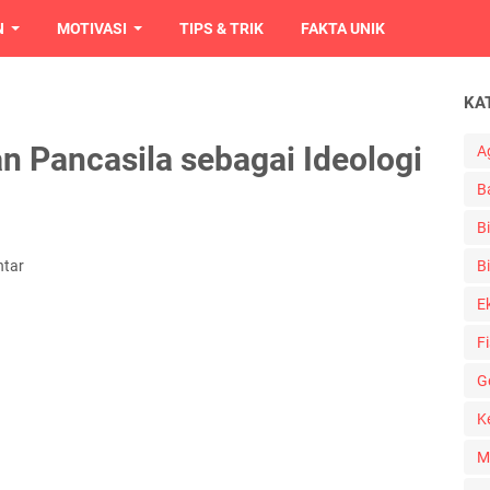
N
MOTIVASI
TIPS & TRIK
FAKTA UNIK
KA
 Pancasila sebagai Ideologi
A
B
B
ntar
Bi
E
Fi
G
K
M