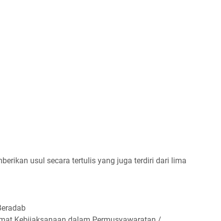
ikan usul secara tertulis yang juga terdiri dari lima
Beradab
kmat Kebijaksanaan dalam Permusyawaratan /