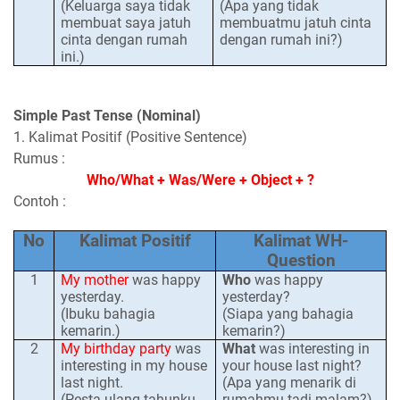
(Keluarga saya tidak
(Apa yang tidak
membuat saya jatuh
membuatmu jatuh cinta
cinta dengan rumah
dengan rumah ini?)
ini.)
Simple Past Tense (Nominal)
1. Kalimat Positif (Positive Sentence)
Rumus :
Who/What + Was/Were + Object + ?
Contoh :
No
Kalimat Positif
Kalimat WH-
Question
1
My mother
was happy
Who
was happy
yesterday.
yesterday?
(Ibuku bahagia
(Siapa yang bahagia
kemarin.)
kemarin?)
2
My birthday party
was
What
was interesting in
interesting in my house
your house last night?
last night.
(Apa yang menarik di
(Pesta ulang tahunku
rumahmu tadi malam?)