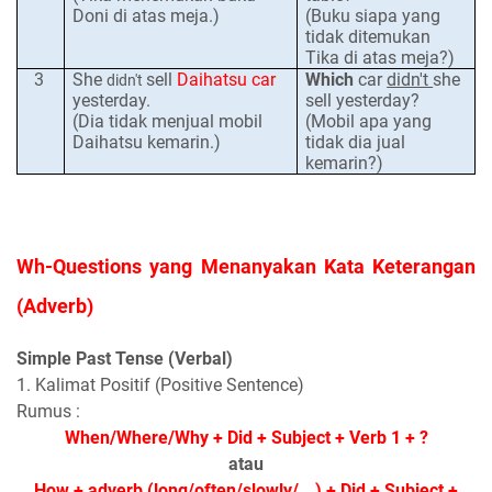
Doni di atas meja.)
(Buku siapa yang
tidak ditemukan
Tika di atas meja?)
3
She
sell
Daihatsu car
Which
car
didn't
s
he
didn't
yesterday.
sell yesterday?
(Dia tidak menjual mobil
(Mobil apa yang
Daihatsu kemarin.)
tidak dia jual
kemarin?)
Wh-Questions
yang Menanyakan Kata Keterangan
(Adverb)
Simple Past Tense (Verbal)
1. Kalimat Positif (Positive Sentence)
Rumus :
When/Where/Why + Did + Subject + Verb 1 + ?
atau
How + adverb (long/often/slowly/...) + Did + Subject +