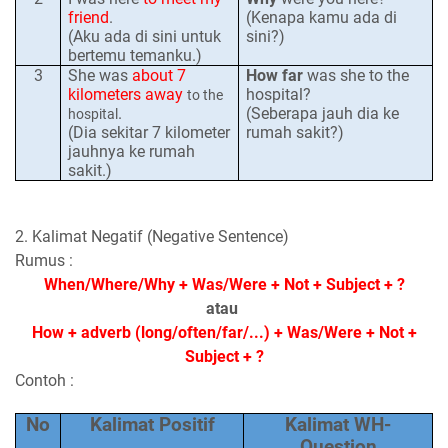
friend
.
(Kenapa kamu ada di
(Aku ada di sini untuk
sini?)
bertemu temanku.)
3
She was
about 7
How far
was she to the
kilometers away
hospital?
to the
.
(Seberapa jauh dia ke
hospital
(Dia sekitar 7 kilometer
rumah sakit?)
jauhnya ke rumah
sakit.)
2. Kalimat Negatif (Negative Sentence)
Rumus :
When/Where/Why + Was/Were + Not + Subject + ?
atau
How + adverb (long/often/far/...) + Was/Were + Not +
Subject + ?
Contoh :
No
Kalimat Positif
Kalimat WH-
Question