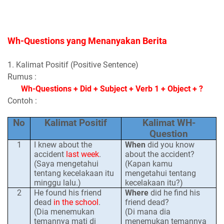
Wh-Questions
yang Menanyakan Berita
1. Kalimat Positif (Positive Sentence)
Rumus :
Wh-Questions + Did + Subject + Verb 1 + Object + ?
Contoh :
No
Kalimat Positif
Kalimat WH-
Question
1
I knew about the
When
did you know
accident
last week
.
about the accident?
(Saya mengetahui
(Kapan kamu
tentang kecelakaan itu
mengetahui tentang
minggu lalu.)
kecelakaan itu?)
2
He found his friend
Where
did he find his
dead
in the school
.
friend dead?
(Dia menemukan
(Di mana dia
temannya mati di
menemukan temannya