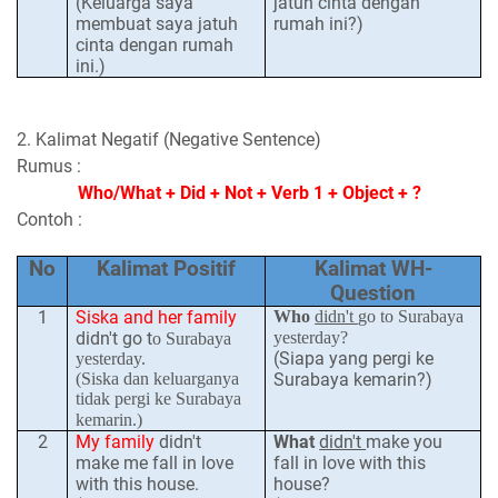
(Keluarga saya
jatuh cinta dengan
membuat saya jatuh
rumah ini?)
cinta dengan rumah
ini.)
2. Kalimat Negatif (Negative Sentence)
Rumus :
Who/What + Did + Not + Verb 1 + Object + ?
Contoh :
No
Kalimat Positif
Kalimat WH-
Question
1
Siska and her family
Who
didn't
go to Surabaya
didn't
go t
yesterday?
o Surabaya
(Siapa yang pergi ke
yesterday.
(Siska dan keluarganya
Surabaya kemarin?)
tidak pergi ke Surabaya
kemarin.)
2
My family
didn't
What
didn't
make
you
make
me fall in love
fall in love with this
with this house.
house?