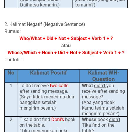
Daihatsu kemarin.)
kemarin?)
2. Kalimat Negatif (Negative Sentence)
Rumus :
Who/What + Did + Not + Subject + Verb 1 + ?
atau
Whose/Which + Noun + Did + Not + Subject + Verb 1 + ?
Contoh :
No
Kalimat Positif
Kalimat WH-
Question
1
I
didn't receive
two
calls
What
didn't
you
after sending
message
.
receive after sending
(Saya tidak menerima dua
message?
panggilan setelah
(Apa yang tidak
mengirim pesan.)
kamu terima setelah
mengirim pesan?)
2
Tika didn't find
Doni’s
book
Whose
book
didn't
on the table.
Tika find on the
(Tika menemukan buku
table?