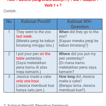
Verb 1 + ?
Contoh :
No
Kalimat Positif
Kalimat WH-
Question
1
They went to the zoo
When
did the
y
go to
the
last week
.
zoo
?
(Mereka pergi ke kebun
(Kapan
mereka
pergi ke
binatang minggu lalu.)
kebun binatang
?)
2
I put your pen
on the
Where
did you put my
table
yesterday.
pen yesterday?
(Saya meletakkan
(Di mana kamu
pena kamu di atas
meletakkan pena saya
meja kemarin.)
kemarin?
3
Jessica made a cake
How long
did Jessica
only one hour
.
make a cake?
(Jessica membuat kue
(Berapa lama Jessica
hanya satu jam.)
membuat kue?)
2. Kalimat Negatif (Negative Sentence)