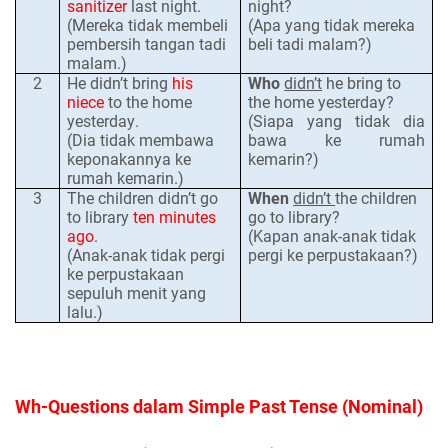
sanitizer
last night.
night?
(Mereka tidak membeli
(Apa yang tidak mereka
pembersih tangan tadi
beli tadi malam?)
malam.)
2
He didn’t bring
his
Who
did
n’t
he bring to
niece
to the home
the home yesterday?
yesterday
.
(Siapa yang
tidak
dia
(Dia tidak membawa
bawa ke rumah
keponakannya ke
kemarin?)
rumah kemarin.)
3
The children didn’t go
When
didn’t
the children
to library
ten minutes
go to library?
ago
.
(Kapan anak-anak tidak
(Anak-anak tidak pergi
pergi ke perpustakaan?)
ke perpustakaan
sepuluh menit yang
lalu.)
Wh-Questions dalam Simple Past Tense (Nominal)