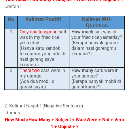
Contoh :
No
Kalimat Positif
Kalimat WH-
Question
1
Only one teaspoon
salt
How much
salt was in
was in my fried rice
your fried rice yesterday?
yesterday
.
(Berapa banyak garam
(Hanya satu sendok
dalam nasi gorengmu
teh garam yang ada di
kemarin?)
nasi goreng saya
kemarin.)
2
There two
cars were in
How many
cars were in
my garage.
your garage?
(Ada dua mobil di
(Berapa banyak mobil di
garasi saya.)
garasi kamu?)
2. Kalimat Negatif (Negative Sentence)
Rumus :
How Much/How Many + Subject + Was/Were + Not + Verb
1 + Object + ?