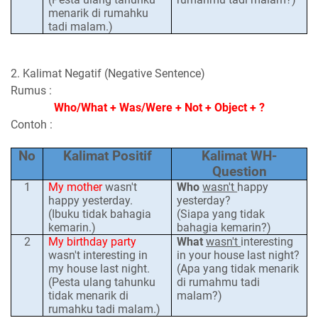
menarik di rumahku
tadi malam.)
2. Kalimat Negatif (Negative Sentence)
Rumus :
Who/What + Was/Were + Not + Object + ?
Contoh :
No
Kalimat Positif
Kalimat WH-
Question
1
My mother
wasn't
Who
wasn't
happy
happy yesterday.
yesterday?
(Ibuku tidak bahagia
(Siapa yang tidak
kemarin.)
bahagia kemarin?)
2
My birthday party
What
wasn't
interesting
wasn't interesting in
in your house last night?
my house last night.
(Apa yang tidak menarik
(Pesta ulang tahunku
di rumahmu tadi
tidak menarik di
malam?)
rumahku tadi malam.)