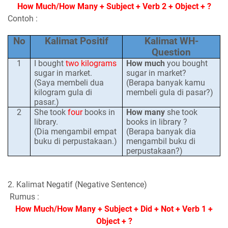
How Much/How Many + Subject + Verb 2 + Object + ?
Contoh :
No
Kalimat Positif
Kalimat WH-
Question
1
I bought
two kilograms
How much
you bought
sugar in market.
sugar in market?
(Saya membeli dua
(Berapa banyak kamu
kilogram gula di
membeli gula di pasar?)
pasar.)
2
She took
four
books in
How many
she took
library.
books in library ?
(Dia mengambil empat
(Berapa banyak dia
buku di perpustakaan.)
mengambil buku di
perpustakaan?)
2. Kalimat Negatif (Negative Sentence)
Rumus :
How Much/How Many + Subject + Did + Not + Verb 1 +
Object + ?