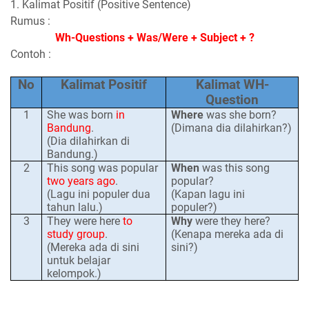
1. Kalimat Positif (Positive Sentence)
Rumus :
Wh-Questions + Was/Were + Subject + ?
Contoh :
No
Kalimat Positif
Kalimat WH-
Question
1
She was born
in
Where
was she born?
Bandung
.
(Dimana dia dilahirkan?)
(Dia dilahirkan di
Bandung.)
2
This song was popular
When
was this song
two years ago
.
popular?
(Lagu ini populer dua
(Kapan lagu ini
tahun lalu.)
populer
?)
3
They were here
to
Why
were they here?
study group
.
(Kenapa mereka ada di
(Mereka ada di sini
sini?)
untuk belajar
kelompok.)