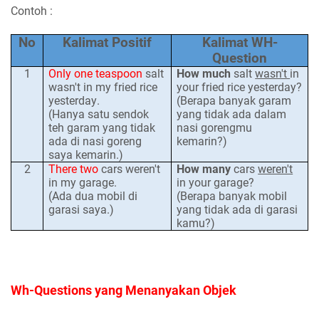
Contoh :
No
Kalimat Positif
Kalimat WH-
Question
1
Only one teaspoon
salt
How much
salt
wasn't
in
wasn't in my fried rice
your fried rice yesterday?
yesterday
.
(Berapa banyak garam
(Hanya satu sendok
yang tidak ada dalam
teh garam yang tidak
nasi gorengmu
ada di nasi goreng
kemarin?)
saya kemarin.)
2
There two
cars weren't
How many
cars
weren't
in my garage.
in your garage?
(Ada dua mobil di
(Berapa banyak mobil
garasi saya.)
yang tidak ada di garasi
kamu?)
Wh-Questions
yang Menanyakan Objek