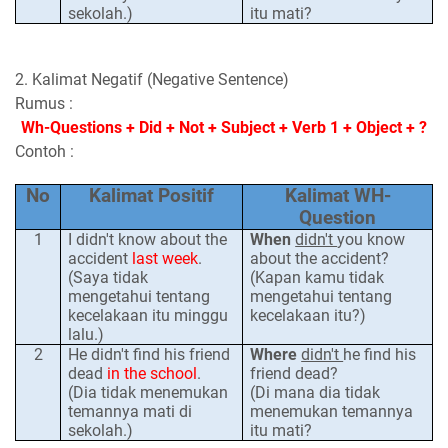
sekolah.)
itu mati?
2. Kalimat Negatif (Negative Sentence)
Rumus :
Wh-Questions + Did + Not + Subject + Verb 1 + Object + ?
Contoh :
No
Kalimat Positif
Kalimat WH-
Question
1
I didn't know about the
When
didn't
you know
accident
last week
.
about the accident?
(Saya tidak
(Kapan kamu tidak
mengetahui tentang
mengetahui tentang
kecelakaan itu minggu
kecelakaan itu?)
lalu.)
2
He didn't find his friend
Where
didn't
he find his
dead
in the school
.
friend dead?
(Dia tidak menemukan
(Di mana dia tidak
temannya mati di
menemukan temannya
sekolah.)
itu mati?