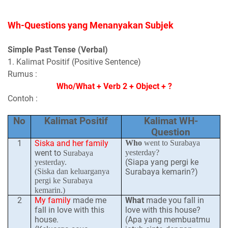
Wh-Questions
yang Menanyakan Subjek
Simple Past Tense (Verbal)
1. Kalimat Positif (Positive Sentence)
Rumus :
Who/What + Verb 2 + Object + ?
Contoh :
No
Kalimat Positif
Kalimat WH-
Question
1
Siska and her family
Who
went to Surabaya
went to
yesterday?
Surabaya
(Siapa yang pergi ke
yesterday.
(Siska dan keluarganya
Surabaya kemarin?)
pergi ke Surabaya
kemarin.)
2
My family
made me
What
made you fall in
fall in love with this
love with this house?
house.
(Apa yang membuatmu