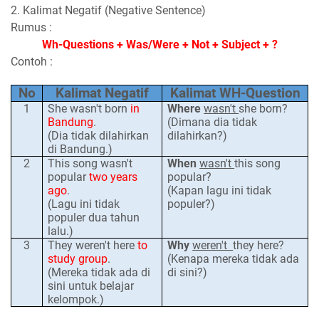
2. Kalimat Negatif (Negative Sentence)
Rumus :
Wh-Questions + Was/Were + Not + Subject + ?
Contoh :
No
Kalimat Negatif
Kalimat WH-Question
1
She wasn't born
in
Where
wasn't
she born?
Bandung
.
(Dimana dia tidak
(Dia tidak dilahirkan
dilahirkan?)
di Bandung.)
2
This song wasn't
When
wasn't
this song
popular
two years
popular?
ago
.
(Kapan lagu ini tidak
(Lagu ini tidak
populer
?)
populer dua tahun
lalu.)
3
They weren't here
to
Why
weren't
they here?
study group
.
(Kenapa mereka tidak ada
(Mereka tidak ada di
di sini?)
sini untuk belajar
kelompok.)