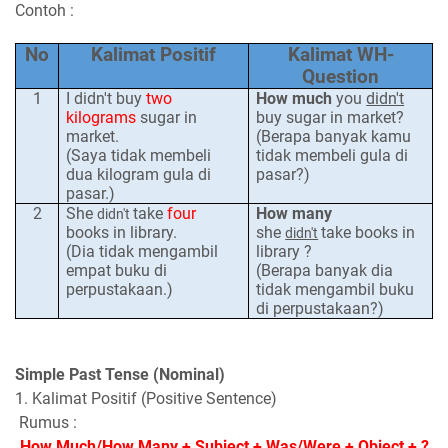
Contoh :
No
Kalimat Positif
Kalimat WH-
Question
1
I didn't buy
two
How much
you
didn't
kilograms
sugar in
buy sugar in market?
market.
(Berapa banyak kamu
(Saya tidak membeli
tidak membeli gula di
dua kilogram gula di
pasar?)
pasar.)
2
She
take
four
How many
didn't
books in library.
she
take books in
didn't
(Dia tidak mengambil
library ?
empat buku di
(Berapa banyak dia
perpustakaan.)
tidak mengambil buku
di perpustakaan?)
Simple Past Tense (Nominal)
1. Kalimat Positif (Positive Sentence)
Rumus :
How Much/How Many + Subject + Was/Were + Object + ?