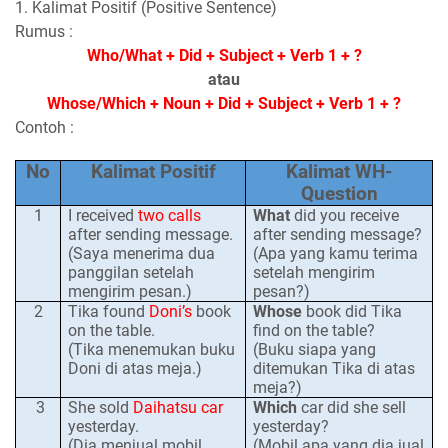
1. Kalimat Positif (Positive Sentence)
Rumus :
Who/What + Did + Subject + Verb 1 + ?
atau
Whose/Which + Noun + Did + Subject + Verb 1 + ?
Contoh :
No
Kalimat Positif
Kalimat WH-
Question
1
I
received
two
calls
What
did you receive
after sending
message
.
after sending message?
(Saya menerima dua
(Apa yang kamu terima
panggilan setelah
setelah mengirim
mengirim pesan.)
pesan?)
2
Tika found
Doni’s
book
Whose
book did Tika
on the table.
find on the table?
(Tika menemukan buku
(Buku siapa yang
Doni di atas meja.)
ditemukan Tika di atas
meja?)
3
She sold
Daihatsu car
Which
car did
s
he sell
yesterday.
yesterday?
(Dia menjual mobil
(Mobil apa yang dia jual