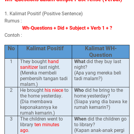
1. Kalimat Positif (Positive Sentence)
Rumus :
Wh-Questions + Did + Subject + Verb 1 + ?
Contoh :
No
Kalimat Positif
Kalimat WH-
Question
1
They bought
hand
What
did they buy last
sanitizer
last night.
night?
(Mereka membeli
(Apa yang mereka beli
pembersih tangan tadi
tadi malam?)
malam.)
2
He brought
his niece
to
Who
did he bring to the
the home yesterday
.
home yesterday?
(Dia membawa
(Siapa yang dia bawa ke
keponakannya ke
rumah kemarin?)
rumah kemarin.)
3
The children went to
When
did the children go
library
ten minutes
to library?
ago
.
(Kapan anak-anak pergi