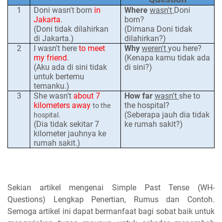
1
Doni wasn't born
in
Where
wasn't
Doni
Jakarta
.
born?
(Doni tidak dilahirkan
(Dimana Doni tidak
di Jakarta.)
dilahirkan?)
2
I wasn't here
to meet
Why
weren't
you
here?
my friend
.
(Kenapa kamu tidak ada
(Aku ada di sini tidak
di sini?)
untuk bertemu
temanku.)
3
She wasn't
about 7
How far
wasn't
she to
kilometers away
the hospital?
to the
.
(Seberapa jauh dia tidak
hospital
(Dia tidak sekitar 7
ke rumah sakit?)
kilometer jauhnya ke
rumah sakit.)
Sekian artikel mengenai Simple Past Tense (WH-
Questions) Lengkap Penertian, Rumus dan Contoh.
Semoga artikel ini dapat bermanfaat bagi sobat baik untuk