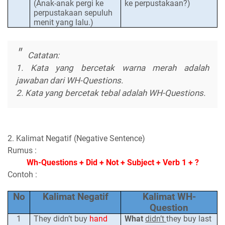
(Anak-anak pergi ke
ke perpustakaan?)
perpustakaan sepuluh
menit yang lalu.)
Catatan:
1. Kata yang bercetak warna merah adalah
jawaban dari WH-Questions.
2. Kata yang bercetak tebal adalah WH-Questions.
2. Kalimat Negatif (Negative Sentence)
Rumus :
Wh-Questions + Did + Not + Subject + Verb 1 + ?
Contoh :
No
Kalimat Negatif
Kalimat WH-
Question
1
They didn’t buy
hand
What
didn’t
they buy last