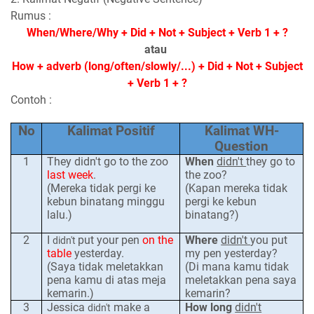
Rumus :
When/Where/Why + Did + Not + Subject + Verb 1 + ?
atau
How + adverb (long/often/slowly/...) + Did + Not + Subject
+ Verb 1 + ?
Contoh :
No
Kalimat Positif
Kalimat WH-
Question
1
They didn't go to the zoo
When
didn't
the
y
go to
last week
.
the zoo
?
(Mereka tidak pergi ke
(Kapan
mereka
tidak
kebun binatang minggu
pergi ke
kebun
lalu.)
binatang
?)
2
I
put your pen
on the
Where
didn't
you put
didn't
table
yesterday.
my pen yesterday?
(Saya tidak meletakkan
(Di mana kamu tidak
pena kamu di atas meja
meletakkan pena saya
kemarin.)
kemarin?
3
Jessica
make a
How long
didn't
didn't