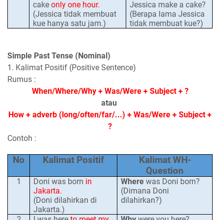
cake
only one hour
.
Jessica make a cake?
(Jessica tidak membuat
(Berapa lama Jessica
kue hanya satu jam.)
tidak membuat kue?)
Simple Past Tense (Nominal)
1. Kalimat Positif (Positive Sentence)
Rumus :
When/Where/Why + Was/Were + Subject + ?
atau
How + adverb (long/often/far/...) + Was/Were + Subject +
?
Contoh :
No
Kalimat Positif
Kalimat WH-
Question
1
Doni was born
in
Where
was Doni born?
Jakarta
.
(Dimana Doni
(Doni dilahirkan di
dilahirkan?)
Jakarta.)
2
I was here
to meet my
Why
were
you
here?