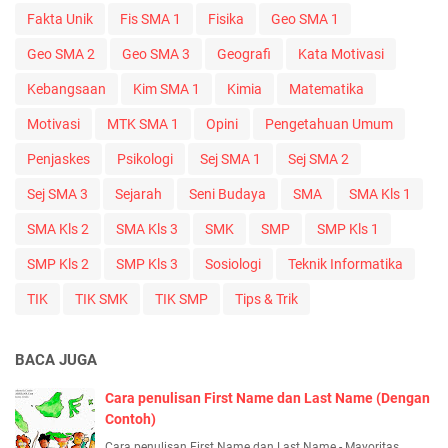
Fakta Unik
Fis SMA 1
Fisika
Geo SMA 1
Geo SMA 2
Geo SMA 3
Geografi
Kata Motivasi
Kebangsaan
Kim SMA 1
Kimia
Matematika
Motivasi
MTK SMA 1
Opini
Pengetahuan Umum
Penjaskes
Psikologi
Sej SMA 1
Sej SMA 2
Sej SMA 3
Sejarah
Seni Budaya
SMA
SMA Kls 1
SMA Kls 2
SMA Kls 3
SMK
SMP
SMP Kls 1
SMP Kls 2
SMP Kls 3
Sosiologi
Teknik Informatika
TIK
TIK SMK
TIK SMP
Tips & Trik
BACA JUGA
Cara penulisan First Name dan Last Name (Dengan
Contoh)
Cara penulisan First Name dan Last Name - Mayoritas