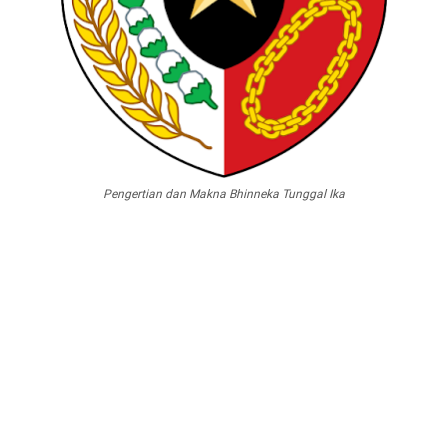
Pengertian dan Makna Bhinneka Tunggal Ika