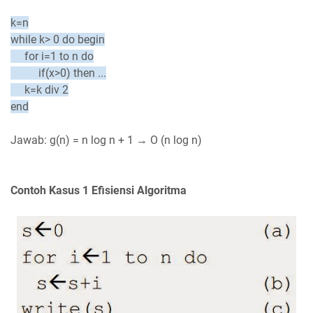
k=n
while k> 0 do begin
for i=1 to n do
if(x>0) then ...
k=k div 2
end
Jawab: g(n) = n log n + 1 → O (n log n)
Contoh Kasus 1 Efisiensi Algoritma