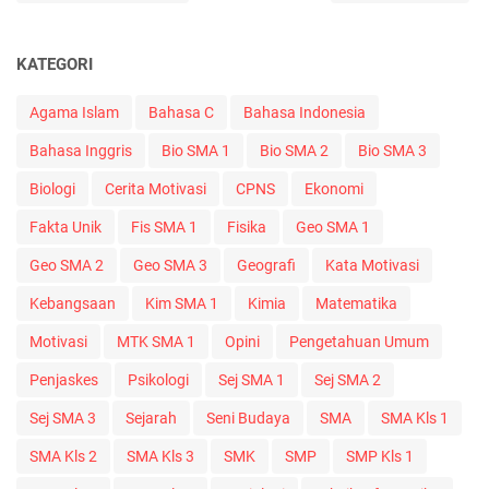
KATEGORI
Agama Islam
Bahasa C
Bahasa Indonesia
Bahasa Inggris
Bio SMA 1
Bio SMA 2
Bio SMA 3
Biologi
Cerita Motivasi
CPNS
Ekonomi
Fakta Unik
Fis SMA 1
Fisika
Geo SMA 1
Geo SMA 2
Geo SMA 3
Geografi
Kata Motivasi
Kebangsaan
Kim SMA 1
Kimia
Matematika
Motivasi
MTK SMA 1
Opini
Pengetahuan Umum
Penjaskes
Psikologi
Sej SMA 1
Sej SMA 2
Sej SMA 3
Sejarah
Seni Budaya
SMA
SMA Kls 1
SMA Kls 2
SMA Kls 3
SMK
SMP
SMP Kls 1