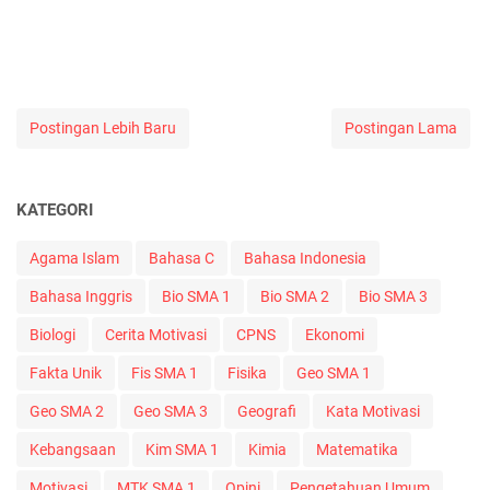
Postingan Lebih Baru
Postingan Lama
KATEGORI
Agama Islam
Bahasa C
Bahasa Indonesia
Bahasa Inggris
Bio SMA 1
Bio SMA 2
Bio SMA 3
Biologi
Cerita Motivasi
CPNS
Ekonomi
Fakta Unik
Fis SMA 1
Fisika
Geo SMA 1
Geo SMA 2
Geo SMA 3
Geografi
Kata Motivasi
Kebangsaan
Kim SMA 1
Kimia
Matematika
Motivasi
MTK SMA 1
Opini
Pengetahuan Umum