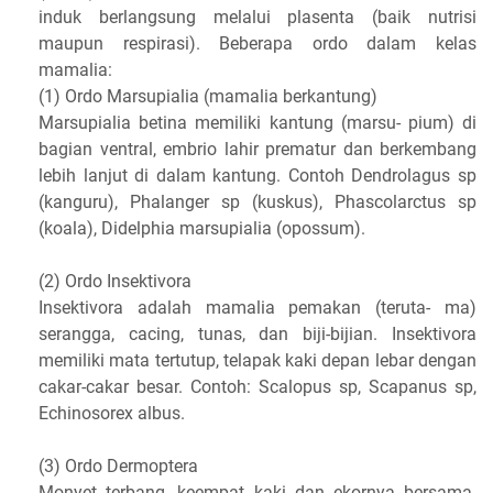
induk berlangsung melalui plasenta (baik nutrisi
maupun respirasi). Beberapa ordo dalam kelas
mamalia:
(1) Ordo Marsupialia (mamalia berkantung)
Marsupialia betina memiliki kantung (marsu- pium) di
bagian ventral, embrio lahir prematur dan berkembang
lebih lanjut di dalam kantung. Contoh Dendrolagus sp
(kanguru), Phalanger sp (kuskus), Phascolarctus sp
(koala), Didelphia marsupialia (opossum).
(2) Ordo Insektivora
Insektivora adalah mamalia pemakan (teruta- ma)
serangga, cacing, tunas, dan biji-bijian. Insektivora
memiliki mata tertutup, telapak kaki depan lebar dengan
cakar-cakar besar. Contoh: Scalopus sp, Scapanus sp,
Echinosorex albus.
(3) Ordo Dermoptera
Monyet terbang, keempat kaki dan ekornya bersama-