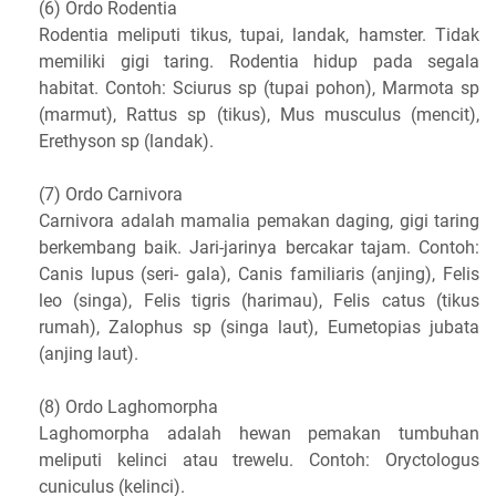
(6) Ordo Rodentia
Rodentia meliputi tikus, tupai, landak, hamster. Tidak
memiliki gigi taring. Rodentia hidup pada segala
habitat. Contoh: Sciurus sp (tupai pohon), Marmota sp
(marmut), Rattus sp (tikus), Mus musculus (mencit),
Erethyson sp (landak).
(7) Ordo Carnivora
Carnivora adalah mamalia pemakan daging, gigi taring
berkembang baik. Jari-jarinya bercakar tajam. Contoh:
Canis lupus (seri- gala), Canis familiaris (anjing), Felis
leo (singa), Felis tigris (harimau), Felis catus (tikus
rumah), Zalophus sp (singa laut), Eumetopias jubata
(anjing laut).
(8) Ordo Laghomorpha
Laghomorpha adalah hewan pemakan tumbuhan
meliputi kelinci atau trewelu. Contoh: Oryctologus
cuniculus (kelinci).