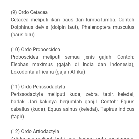
(9) Ordo Cetacea
Cetacea meliputi ikan paus dan lumba-lumba. Contoh
Dolphinus delvis (dolpin laut), Phalenoptera musculus
(paus biru).
(10) Ordo Proboscidea
Proboscidea meliputi semua jenis gajah. Contoh:
Elephas maximus (gajah di India dan Indonesia),
Loxodonta africana (gajah Afrika).
(11) Ordo Perissodactyla
Perissodactyla meliputi kuda, zebra, tapir, keledai,
badak. Jari kakinya berjumlah ganjil. Contoh: Equus
caballus (kuda), Equus asinus (keledai), Tapirus indicus
(tapir).
(12) Ordo Artiodactyla
Artidactyla meliputi babi, sapi, kerbau, unta, menjangan,