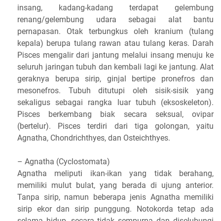
insang, kadang-kadang terdapat gelembung
renang/gelembung udara sebagai alat bantu
pernapasan. Otak terbungkus oleh kranium (tulang
kepala) berupa tulang rawan atau tulang keras. Darah
Pisces mengalir dari jantung melalui insang menuju ke
seluruh jaringan tubuh dan kembali lagi ke jantung. Alat
geraknya berupa sirip, ginjal bertipe pronefros dan
mesonefros. Tubuh ditutupi oleh sisik-sisik yang
sekaligus sebagai rangka luar tubuh (eksoskeleton).
Pisces berkembang biak secara seksual, ovipar
(bertelur). Pisces terdiri dari tiga golongan, yaitu
Agnatha, Chondrichthyes, dan Osteichthyes.
– Agnatha (Cyclostomata)
Agnatha meliputi ikan-ikan yang tidak berahang,
memiliki mulut bulat, yang berada di ujung anterior.
Tanpa sirip, namun beberapa jenis Agnatha memiliki
sirip ekor dan sirip punggung. Notokorda tetap ada
selama hidup, secara tidak sempurna dan diselubungi