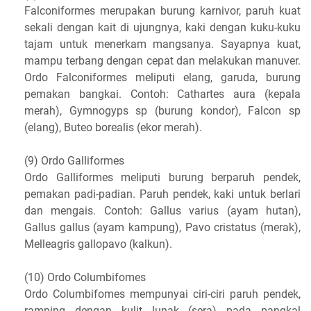
Falconiformes merupakan burung karnivor, paruh kuat
sekali dengan kait di ujungnya, kaki dengan kuku-kuku
tajam untuk menerkam mangsanya. Sayapnya kuat,
mampu terbang dengan cepat dan melakukan manuver.
Ordo Falconiformes meliputi elang, garuda, burung
pemakan bangkai. Contoh: Cathartes aura (kepala
merah), Gymnogyps sp (burung kondor), Falcon sp
(elang), Buteo borealis (ekor merah).
(9) Ordo Galliformes
Ordo Galliformes meliputi burung berparuh pendek,
pemakan padi-padian. Paruh pendek, kaki untuk berlari
dan mengais. Contoh: Gallus varius (ayam hutan),
Gallus gallus (ayam kampung), Pavo cristatus (merak),
Melleagris gallopavo (kalkun).
(10) Ordo Columbifomes
Ordo Columbifomes mempunyai ciri-ciri paruh pendek,
ramping dengan kulit lunak (sera) pada pangkal