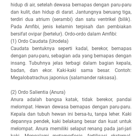
hidup di air, setelah dewasa bernapas dengan paru-paru
dan kulit, dan hidup di darat. Jantungnya beruang tiga,
terdiri dua atrium (serambi) dan satu ventrikel (bilik).
Pada Amfibi, jenis kelamin terpisah dan pembiakan
bersifat ovipar (bertelur). Ordo-ordo dalam Amfibi:
(1) Ordo Caudata (Urodela)
Caudata bentuknya seperti kadal, berekor, bernapas
dengan paru-paru, sebagian ada yang bernapas dengan
insang. Tubuhnya jelas terbagi dalam bagian kepala,
badan, dan ekor. Kaki-kaki sama besar. Contoh:
Megalobatrachus japonius (salamander raksasa).
(2) Ordo Salientia (Anura)
Anura adalah bangsa katak, tidak berekor, pandai
melompat. Hewan dewasa bernapas dengan paru-paru.
Kepala dan tubuh hewan ini bersa-tu, tanpa leher. Kaki
depannya pendek, kaki belakang besar dan kuat untuk
melompat. Anura memiliki selaput renang pada jari-jari
kaki. Mengalami metamorfosis, fertilisasi eksternal.