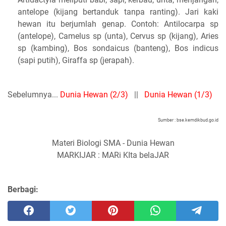
antelope (kijang bertanduk tanpa ranting). Jari kaki
hewan itu berjumlah genap. Contoh: Antilocarpa sp
(antelope), Camelus sp (unta), Cervus sp (kijang), Aries
sp (kambing), Bos sondaicus (banteng), Bos indicus
(sapi putih), Giraffa sp (jerapah).
Sebelumnya...
Dunia Hewan (2/3)
||
Dunia Hewan (1/3)
Sumber : bse.kemdikbud.go.id
Materi Biologi SMA - Dunia Hewan
MARKIJAR : MARi KIta belaJAR
Berbagi: