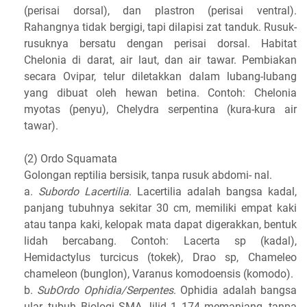
(perisai dorsal), dan plastron (perisai ventral).
Rahangnya tidak bergigi, tapi dilapisi zat tanduk. Rusuk-
rusuknya bersatu dengan perisai dorsal. Habitat
Chelonia di darat, air laut, dan air tawar. Pembiakan
secara Ovipar, telur diletakkan dalam lubang-lubang
yang dibuat oleh hewan betina. Contoh: Chelonia
myotas (penyu), Chelydra serpentina (kura-kura air
tawar).
(2) Ordo Squamata
Golongan reptilia bersisik, tanpa rusuk abdomi- nal.
a.
Subordo Lacertilia
. Lacertilia adalah bangsa kadal,
panjang tubuhnya sekitar 30 cm, memiliki empat kaki
atau tanpa kaki, kelopak mata dapat digerakkan, bentuk
lidah bercabang. Contoh: Lacerta sp (kadal),
Hemidactylus turcicus (tokek), Drao sp, Chameleo
chameleon (bunglon), Varanus komodoensis (komodo).
b.
SubOrdo Ophidia/Serpentes
. Ophidia adalah bangsa
ular, tubuh Biologi SMA Jilid 1 174 memanjang, tanpa