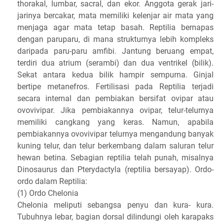
thorakal, lumbar, sacral, dan ekor. Anggota gerak jari-
jarinya bercakar, mata memiliki kelenjar air mata yang
menjaga agar mata tetap basah. Reptilia bernapas
dengan paruparu, di mana strukturnya lebih kompleks
daripada paru-paru amfibi. Jantung beruang empat,
terdiri dua atrium (serambi) dan dua ventrikel (bilik).
Sekat antara kedua bilik hampir sempurna. Ginjal
bertipe metanefros. Fertilisasi pada Reptilia terjadi
secara internal dan pembiakan bersifat ovipar atau
ovovivipar. Jika pembiakannya ovipar, telur-telurnya
memiliki cangkang yang keras. Namun, apabila
pembiakannya ovovivipar telurnya mengandung banyak
kuning telur, dan telur berkembang dalam saluran telur
hewan betina. Sebagian reptilia telah punah, misalnya
Dinosaurus dan Pterydactyla (reptilia bersayap). Ordo-
ordo dalam Reptilia:
(1) Ordo Chelonia
Chelonia meliputi sebangsa penyu dan kura- kura.
Tubuhnya lebar, bagian dorsal dilindungi oleh karapaks