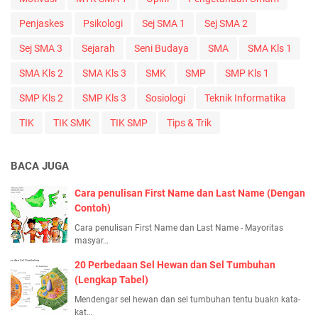
Penjaskes
Psikologi
Sej SMA 1
Sej SMA 2
Sej SMA 3
Sejarah
Seni Budaya
SMA
SMA Kls 1
SMA Kls 2
SMA Kls 3
SMK
SMP
SMP Kls 1
SMP Kls 2
SMP Kls 3
Sosiologi
Teknik Informatika
TIK
TIK SMK
TIK SMP
Tips & Trik
BACA JUGA
Cara penulisan First Name dan Last Name (Dengan
Contoh)
Cara penulisan First Name dan Last Name - Mayoritas
masyar…
20 Perbedaan Sel Hewan dan Sel Tumbuhan
(Lengkap Tabel)
Mendengar sel hewan dan sel tumbuhan tentu buakn kata-
kat…