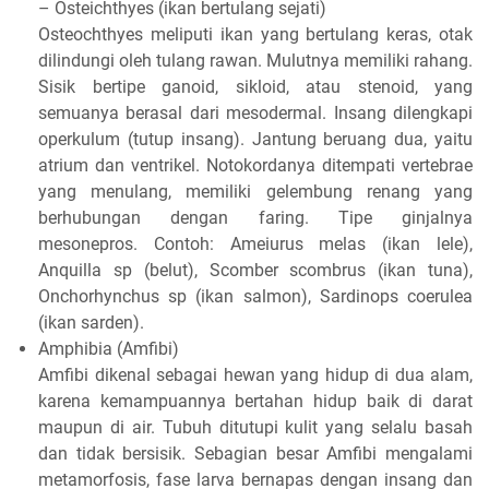
– Osteichthyes (ikan bertulang sejati)
Osteochthyes meliputi ikan yang bertulang keras, otak
dilindungi oleh tulang rawan. Mulutnya memiliki rahang.
Sisik bertipe ganoid, sikloid, atau stenoid, yang
semuanya berasal dari mesodermal. Insang dilengkapi
operkulum (tutup insang). Jantung beruang dua, yaitu
atrium dan ventrikel. Notokordanya ditempati vertebrae
yang menulang, memiliki gelembung renang yang
berhubungan dengan faring. Tipe ginjalnya
mesonepros. Contoh: Ameiurus melas (ikan lele),
Anquilla sp (belut), Scomber scombrus (ikan tuna),
Onchorhynchus sp (ikan salmon), Sardinops coerulea
(ikan sarden).
Amphibia (Amfibi)
Amfibi dikenal sebagai hewan yang hidup di dua alam,
karena kemampuannya bertahan hidup baik di darat
maupun di air. Tubuh ditutupi kulit yang selalu basah
dan tidak bersisik. Sebagian besar Amfibi mengalami
metamorfosis, fase larva bernapas dengan insang dan